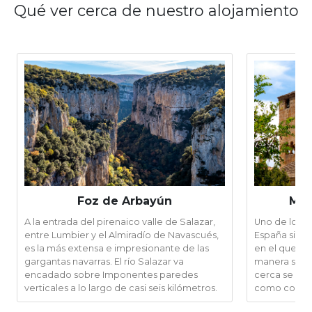
Qué ver cerca de nuestro alojamiento
Foz de Arbayún
Mon
A la entrada del pirenaico valle de Salazar,
Uno de los 
entre Lumbier y el Almiradío de Navascués,
España situa
es la más extensa e impresionante de las
en el que un
gargantas navarras. El río Salazar va
manera singula
encadado sobre Imponentes paredes
cerca se en
verticales a lo largo de casi seis kilómetros.
como comple